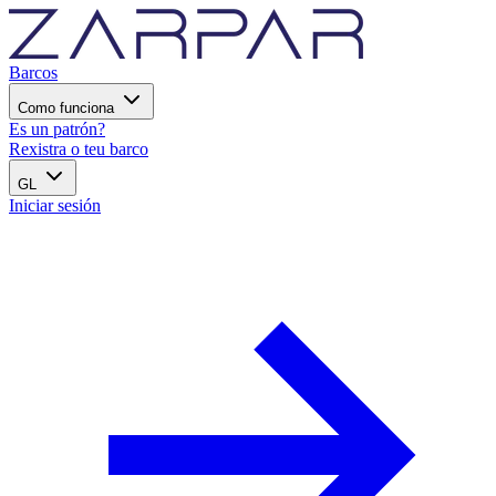
Barcos
Como funciona
Es un patrón?
Rexistra o teu barco
GL
Iniciar sesión