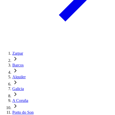
Zarpar
Barcos
Alquiler
Galicia
A Coruña
Porto do Son