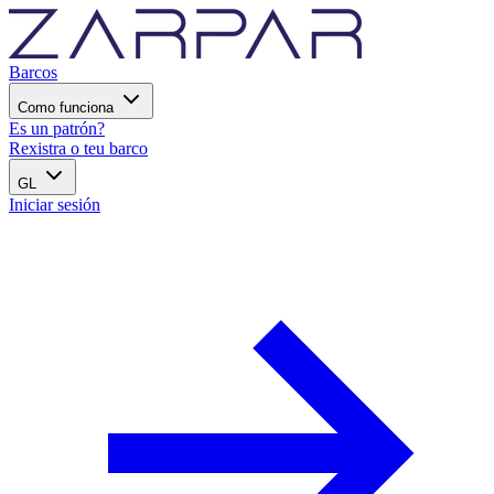
Barcos
Como funciona
Es un patrón?
Rexistra o teu barco
GL
Iniciar sesión