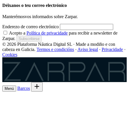
Déixanos o teu correo electrónico
Manterémosvos informados sobre Zarpar.
Enderezo de correo electrónico
Acepto a
Política de privacidade
para recibir a newsletter de
Zarpar.
Subscribirse
© 2026 Plataforma Náutica Digital SL · Made a modiño e con
cabeza en Galicia.
Termos e condicións
·
Aviso legal
·
Privacidade
·
Cookies
Zarpar
Barcos
Menú
Explora barcos en alugueiro
→
Aluga o
Barcos
Armadores
teu barco de Lista 7ª
→
Comparte a saída e
Experiencias
o gasto
→
Lista 6ª, a comisión máis baixa
→
Charter
Es