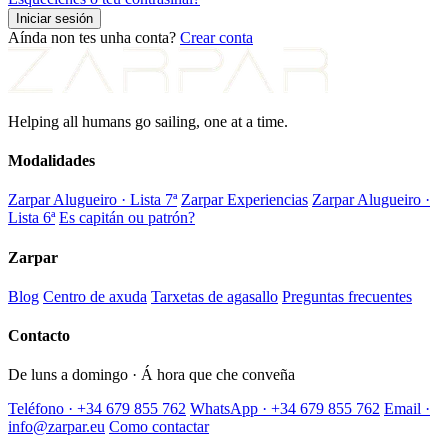
Iniciar sesión
Aínda non tes unha conta?
Crear conta
Helping all humans go sailing, one at a time.
Modalidades
Zarpar Alugueiro · Lista 7ª
Zarpar Experiencias
Zarpar Alugueiro ·
Lista 6ª
Es capitán ou patrón?
Zarpar
Blog
Centro de axuda
Tarxetas de agasallo
Preguntas frecuentes
Contacto
De luns a domingo · Á hora que che conveña
Teléfono · +34 679 855 762
WhatsApp · +34 679 855 762
Email ·
info@zarpar.eu
Como contactar