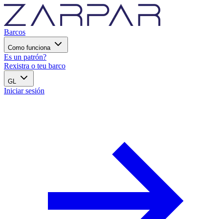
Barcos
Como funciona
Es un patrón?
Rexistra o teu barco
GL
Iniciar sesión